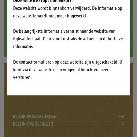
BEHEER.
Deze website stopt binnenkort.
Deze website wordt binnenkort verwijderd. De informatie op
deze website wordt niet meer bijgewerkt.
BEKIJK VRAAGSTUKKEN
De belangrijkste informatie verhuist naar de website van
BEKIJK OPLOSSINGEN
Rijkswaterstaat. Daar vindt u straks de actuele en definitieve
informatie.
De contactformulieren op deze website zijn uitgeschakeld. U
kunt via deze website geen vragen of berichten meer
SEDIMENT, ALTIJD IN BEWEGING.
versturen.
BEKIJK VRAAGSTUKKEN
BEKIJK OPLOSSINGEN