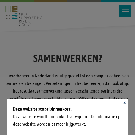
SAMENWERKEN?
Rivierbeheer in Nederland is uitgegroeid tot een complex geheel van
partners en belangen. Verbeteringen in het beheer zijn dan ook altijd
het resultaat samenwerking tussen verschillende partners die
eenzelfde doel voor ogen hebben. Team SSRS is daarom altijd opzoek
×
naar nieuwe ideeën of partners die zich bij een bestaand idee willen
Deze website stopt binnenkort.
aansluiten. Ook het Leerteam SSRS is opzoek naar innovaties die
Deze website wordt binnenkort verwijderd. De informatie op
toegepast kunnen worden in rivierbeheer. Heeft u een idee en ziet u
deze website wordt niet meer bijgewerkt.
raakvlakken? Neem dan contact met ons op.