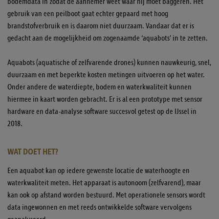
bodemdata in zodat de aannemer weet waar hij moet baggeren. Het
gebruik van een peilboot gaat echter gepaard met hoog
brandstofverbruik en is daarom niet duurzaam. Vandaar dat er is
gedacht aan de mogelijkheid om zogenaamde ‘aquabots’ in te zetten.
Aquabots (aquatische of zelfvarende drones) kunnen nauwkeurig, snel,
duurzaam en met beperkte kosten metingen uitvoeren op het water.
Onder andere de waterdiepte, bodem en waterkwaliteit kunnen
hiermee in kaart worden gebracht. Er is al een prototype met sensor
hardware en data-analyse software succesvol getest op de IJssel in
2018.
WAT DOET HET?
Een aquabot kan op iedere gewenste locatie de waterhoogte en
waterkwaliteit meten. Het apparaat is autonoom (zelfvarend), maar
kan ook op afstand worden bestuurd. Met operationele sensors wordt
data ingewonnen en met reeds ontwikkelde software vervolgens