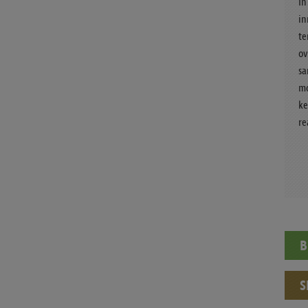
In
in
te
ov
sa
mo
ke
re
B
S