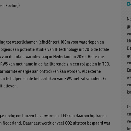
EN
 en koeling)
Ne
gr
en
kl
ng tot waterlichamen (efficiënter), 100m voor waterlopen en
De
olgens een potentie studie van IF technology uit 2016 de totale
gr
% van de totale warmtevraag in Nederland in 2050. Het is dus
en
 RWS kan met name in de faciliterende zin een rol spelen in TEO.
En
aar warmte energie aan onttrokken kan worden. Als externe
wa
eren te helpen en de beheertaken van RWS niet zal schaden. Er
en
itiatieven.
ko
Op
en
dgas nodig om huizen te verwarmen. TEO kan daarom bijdragen
ve
 in Nederland. Daarnaast wordt er veel CO2 uitstoot bespaard wat
be