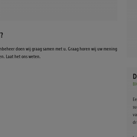
?
nbeheer doen wij graag samen met u. Graag horen wij uw mening
en. Laat het ons weten.
D
B
Ee
su
va
dr