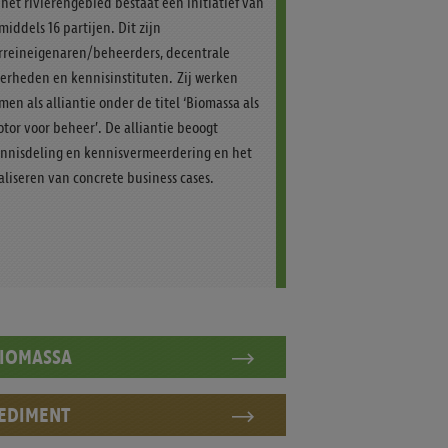
 het rivierengebied bestaat een initiatief van
middels 16 partijen. Dit zijn
rreineigenaren/beheerders, decentrale
erheden en kennisinstituten. Zij werken
men als alliantie onder de titel ‘Biomassa als
tor voor beheer’. De alliantie beoogt
nnisdeling en kennisvermeerdering en het
aliseren van concrete business cases.
IOMASSA
EDIMENT