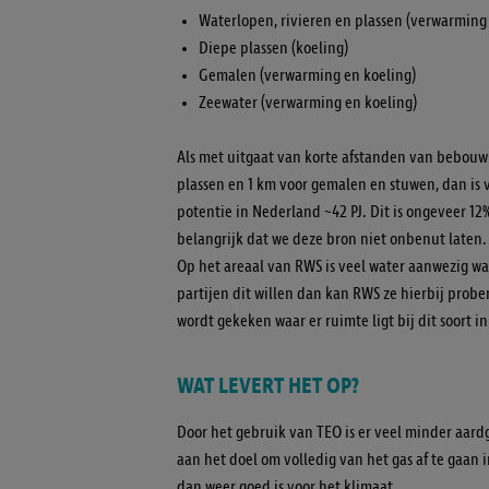
Waterlopen, rivieren en plassen (verwarming
Diepe plassen (koeling)
Gemalen (verwarming en koeling)
Zeewater (verwarming en koeling)
Als met uitgaat van korte afstanden van bebouwi
plassen en 1 km voor gemalen en stuwen, dan is v
potentie in Nederland ~42 PJ. Dit is ongeveer 12
belangrijk dat we deze bron niet onbenut laten.
Op het areaal van RWS is veel water aanwezig w
partijen dit willen dan kan RWS ze hierbij prob
wordt gekeken waar er ruimte ligt bij dit soort in
WAT LEVERT HET OP?
Door het gebruik van TEO is er veel minder aar
aan het doel om volledig van het gas af te gaan
dan weer goed is voor het klimaat.