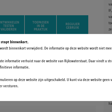
va
IF
va
NTWIKKELEN
TOEPASSEN
to
REGULIER
TESTEN
IN DE
GEBRUIK
VALIDEREN
PRAKTIJK
ze
on
 stopt binnenkort.
bi
wa
wordt binnenkort verwijderd. De informatie op deze website wordt niet mee
ste informatie verhuist naar de website van Rijkswaterstaat. Daar vindt u str
finitieve informatie.
G
Samen met Alliander verkent Rijkswaterstaat op dit
mulieren op deze website zijn uitgeschakeld. U kunt via deze website geen 
moment de mogelijkheden om middels aquathermie
SO
r versturen.
energie op te wekken in de IJssel.
Aa
ha