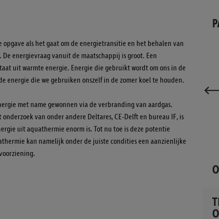
P
opgave als het gaat om de energietransitie en het behalen van
 De energievraag vanuit de maatschappij is groot. Een
aat uit warmte energie. Energie die gebruikt wordt om ons in de
e energie die we gebruiken onszelf in de zomer koel te houden.
ergie met name gewonnen via de verbranding van aardgas.
t onderzoek van onder andere Deltares, CE-Delft en bureau IF, is
rgie uit aquathermie enorm is. Tot nu toe is deze potentie
athermie kan namelijk onder de juiste condities een aanzienlijke
voorziening.
O
T
O