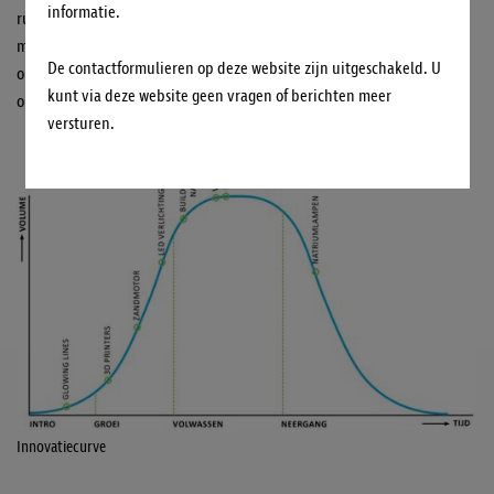
informatie.
ruimte om innovaties in te brengen. Met de Leerruimte SSRS is de
mogelijkheid gecreëerd om innovaties een kans geven om door te
De contactformulieren op deze website zijn uitgeschakeld. U
ontwikkelen. Zo kunnen innovaties doorgroeien naar realistische
kunt via deze website geen vragen of berichten meer
oplossingen die RWS kan uitvragen.
versturen.
Innovatiecurve