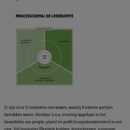
Er zijn circa 12 innovaties overwogen, waarbij 8 externe partijen
betrokken waren. Hierdoor is o.a. ervaring opgedaan in het
beoordelen van people, planet èn profit (ecosysteemdiensten) in een
case. Vijf innovaties (flexibele kribben, houtschermen, autonoom