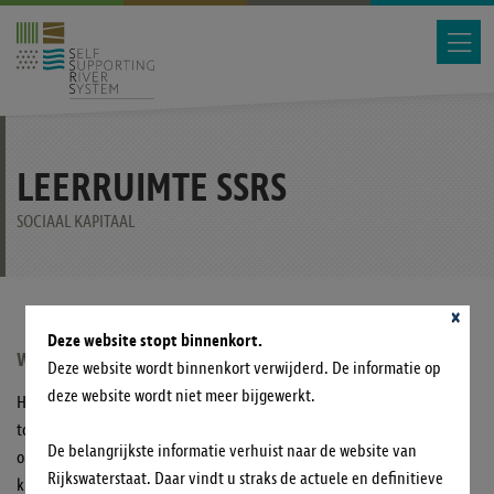
LEERRUIMTE SSRS
SOCIAAL KAPITAAL
×
Deze website stopt binnenkort.
WAT IS HET IDEE?
Deze website wordt binnenkort verwijderd. De informatie op
deze website wordt niet meer bijgewerkt.
Het programma Self Supporting Rivier Systeem (SSRS) wil het beheer
toekomstbestendig en betrouwbaar maken. In het beheer en
De belangrijkste informatie verhuist naar de website van
onderhoud zijn nog veel vraagstukken die anders aangepakt zouden
Rijkswaterstaat. Daar vindt u straks de actuele en definitieve
kunnen worden en aan de andere kant zien de marktpartijen weinig