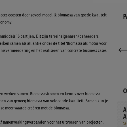
P
cces oogsten door zoveel mogelijk biomassa van goede kwaliteit
economy.
inmiddels 16 partijen. Dit zijn terreineigenaren/beheerders,
rken samen als alliantie onder de titel ‘Biomassa als motor voor
nnisvermeerdering en het realiseren van concrete business cases.
O
ten werken samen. Biomassastromen en kennis over biomassa
ben van genoeg biomassa van voldoende kwaliteit. Samen kun je
A
n zo meer waarde creëren met de biomassa.
A
elf samenwerkingsverbanden voor het uitvoeren van projecten.
S