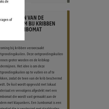
aks de
ESCHERMEN VAN DE
vragen of
IVIERBODEM BIJ KRIBBEN
ET EEN JUMBOMAT
EDIMENT
roming bij kribben veroorzaakt
tgrondingskuilen. Deze ontgrondingskuilen
nnen groter worden en de kribkop
dermijnen. Het idee is om deze
tgrondingskuilen op te vullen en af te
kken, zodat de teen van de krib beschermd
rdt. De kuil wordt opgevuld met lokaal
teriaal en vervolgens afgedekt met een
mbomat die wordt vast gemaakt aan de
dem met klapankers. Een Jumbomat is een
otextiel die is verstevigd met staaldraden