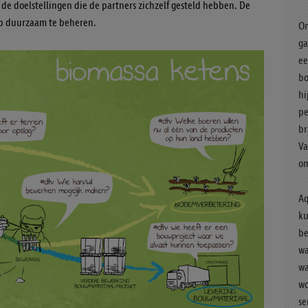
 de doelstellingen die de partners zichzelf gesteld hebben. De
ap duurzaam te beheren.
Om
ga
ee
bo
hi
pe
br
Va
om
Aq
ku
be
wa
wa
wo
se