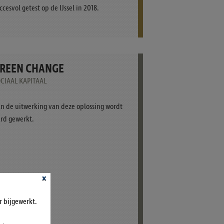
ccesvol getest op de IJssel in 2018.
REEN CHANGE
CIAAL KAPITAAL
n de uitwerking van deze oplossing wordt
rd gewerkt.
×
r bijgewerkt.