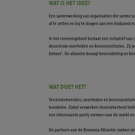
WAT IS HET IDEE?
Een samenwerking van organisaties die samen su
af te zetten en bij te dragen aan een biobased 
In het rivierengebied bestaat een initiatief van 
decentrale overheden en kennisinstituten. Zij we
beheer’. De alliantie beoogt kennisdeling en ke
WAT DOET HET?
Terreinbeheerders, overheden en kennisinstitu
bundelen. Zodat verwerkers leverzekerheid heb
een interessante partij vormen voor de markt e
De partners van de Biomassa Alliantie zoeken z