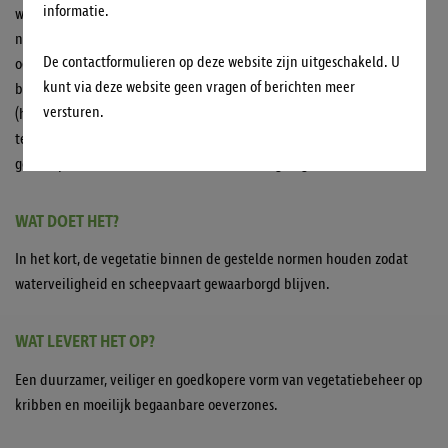
informatie.
waterveiligheid en om scheepvaart in goede banen te leiden. Met
name onderhoud van de kribben en moeilijk begaanbare stukken
De contactformulieren op deze website zijn uitgeschakeld. U
oever is relatief duur en risicovol voor de werkers. Schapen zijn
kunt via deze website geen vragen of berichten meer
behendige klimmers en worden wereldwijd ingezet om vegetatie te
versturen.
(helpen) beheren. Door deze dieren in te zetten om de vegetatie kort
te houden kan het vegetatiebeheer op deze plekken wellicht
goedkoper, met minder risico en duurzamer georganiseerd worden.
WAT DOET HET?
In het kort, de vegetatie binnen de gestelde normen houden zodat
waterveiligheid en scheepvaart gewaarborgd blijven.
WAT LEVERT HET OP?
Een duurzamer, veiliger en goedkopere vorm van vegetatiebeheer op
kribben en moeilijk begaanbare oeverzones.