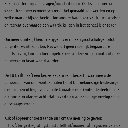
Er zijn echter nog veel vragen/onzekerheden. Of deze manier van
vegetatiebeheer economisch rendabel gemaakt kan worden en op
welke manier bijvoorbeeld. Hoe andere baten zoals cultuurhistorische
en recreatieve waarde een waarde krijgen in het geheel is onzeker.
Om meer duidelijkheid te krijgen is er nu een grootschaliger pilot
langs de Twentekanalen. Hoewel dit geen moeilijk begaanbare
plaatsen zijn, kunnen hier hopelijk veel andere vragen omtrent deze
beheervorm beantwoord worden.
De TU Delft heeft een keuze-experiment bedacht waarmee u de
beheerder van de Twentekanalen helpt bij toekomstige beslissingen
over maaien of begrazen van de kanaaloevers. Onder de deelnemers
die hun e-mailadres achterlaten verloten we een dagje meélopen met
de schaapsherder.
Klik of kopieer onderstaande link om uw mening te geven:
https://burgerbegroting.tbm.tudelft.nl/maaien-of-begrazen-van-de-