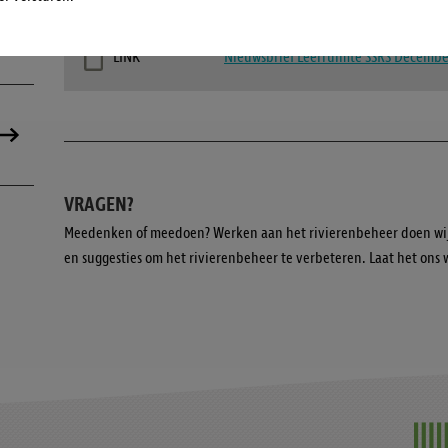
LINK
Nieuwsbrief Leerruimte SSRS Decemb
VRAGEN?
Meedenken of meedoen? Werken aan het rivierenbeheer doen wij
en suggesties om het rivierenbeheer te verbeteren. Laat het ons 