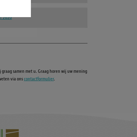
er 2020
 graag samen met u. Graag horen wij uw mening
weten via ons
contactformulier
.