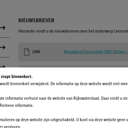
NIEUWSBRIEVEN
Hieronder vindt u de nieuwsbrieven over het onderwerp Leerruim
LINK
Nieuwsbrief Leerruimte SSRS Oktober 
LINK
Nieuwsbrief Leerruimte SSRS Decembe
 stopt binnenkort.
wordt binnenkort verwijderd. De informatie op deze website wordt niet mee
LINK
Nieuwsbrief Leerruimte SSRS Decembe
ste informatie verhuist naar de website van Rijkswaterstaat. Daar vindt u str
finitieve informatie.
mulieren op deze website zijn uitgeschakeld. U kunt via deze website geen 
LINK
Nieuwsbrief Leerruimte SSRS Decembe
r versturen.