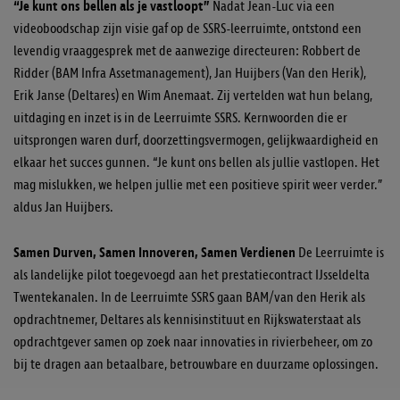
“Je kunt ons bellen als je vastloopt”
Nadat Jean-Luc via een
videoboodschap zijn visie gaf op de SSRS-leerruimte, ontstond een
levendig vraaggesprek met de aanwezige directeuren: Robbert de
Ridder (BAM Infra Assetmanagement), Jan Huijbers (Van den Herik),
Erik Janse (Deltares) en Wim Anemaat. Zij vertelden wat hun belang,
uitdaging en inzet is in de Leerruimte SSRS. Kernwoorden die er
uitsprongen waren durf, doorzettingsvermogen, gelijkwaardigheid en
elkaar het succes gunnen. “Je kunt ons bellen als jullie vastlopen. Het
mag mislukken, we helpen jullie met een positieve spirit weer verder.”
aldus Jan Huijbers.
Samen Durven, Samen Innoveren, Samen Verdienen
De Leerruimte is
als landelijke pilot toegevoegd aan het prestatiecontract IJsseldelta
Twentekanalen. In de Leerruimte SSRS gaan BAM/van den Herik als
opdrachtnemer, Deltares als kennisinstituut en Rijkswaterstaat als
opdrachtgever samen op zoek naar innovaties in rivierbeheer, om zo
bij te dragen aan betaalbare, betrouwbare en duurzame oplossingen.