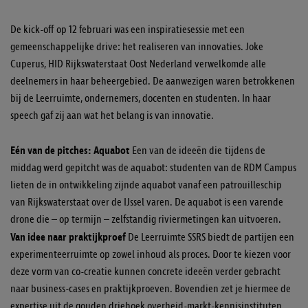
De kick-off op 12 februari was een inspiratiesessie met een
gemeenschappelijke drive: het realiseren van innovaties. Joke
Cuperus, HID Rijkswaterstaat Oost Nederland verwelkomde alle
deelnemers in haar beheergebied. De aanwezigen waren betrokkenen
bij de Leerruimte, ondernemers, docenten en studenten. In haar
speech gaf zij aan wat het belang is van innovatie.
Eén van de pitches: Aquabot
Een van de ideeën die tijdens de
middag werd gepitcht was de aquabot: studenten van de RDM Campus
lieten de in ontwikkeling zijnde aquabot vanaf een patrouilleschip
van Rijkswaterstaat over de IJssel varen. De aquabot is een varende
drone die – op termijn – zelfstandig riviermetingen kan uitvoeren.
Van idee naar praktijkproef
De Leerruimte SSRS biedt de partijen een
experimenteerruimte op zowel inhoud als proces. Door te kiezen voor
deze vorm van co-creatie kunnen concrete ideeën verder gebracht
naar business-cases en praktijkproeven. Bovendien zet je hiermee de
expertise uit de gouden driehoek overheid-markt-kennisinstituten