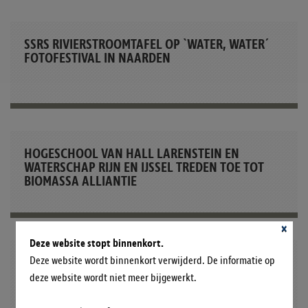
SSRS RIVIERSTROOMTAFEL OP `WATER, WATER´
FOTOFESTIVAL IN NAARDEN
HOGESCHOOL VAN HALL LARENSTEIN EN
WATERSCHAP RIJN EN IJSSEL TREDEN TOE TOT
BIOMASSA ALLIANTIE
×
Deze website stopt binnenkort.
VERSLAG WAARDE VAN WATER EN AARDE DAG
Deze website wordt binnenkort verwijderd. De informatie op
deze website wordt niet meer bijgewerkt.