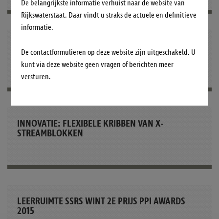
De belangrijkste informatie verhuist naar de website van
Rijkswaterstaat. Daar vindt u straks de actuele en definitieve
informatie.
START: STROOM OPWEKKEN MET
De contactformulieren op deze website zijn uitgeschakeld. U
WATERKRACHTTURBINE LINTUR OP DE IJSSEL
kunt via deze website geen vragen of berichten meer
versturen.
INNOVATIE: FLEXIBELE KRIBBEN VAN X-
STREAMBLOKKEN
LEERRUIMTE SSRS WINT 2E PRIJS PPI AWARDS
2015